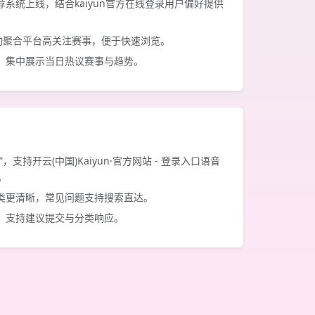
系统上线，结合kaiyun官方在线登录用户偏好提供
自动聚合平台高关注赛事，便于快速浏览。
，集中展示当日热议赛事与趋势。
，支持开云(中国)Kaiyun·官方网站 - 登录入口语音
。
类更清晰，常见问题支持搜索直达。
，支持建议提交与分类响应。