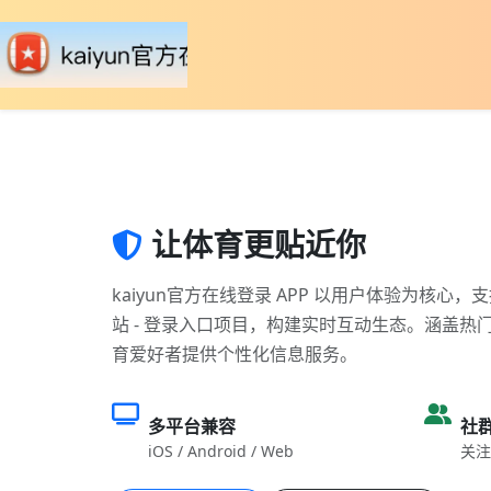
让体育更贴近你
kaiyun官方在线登录 APP 以用户体验为核心，支持
站 - 登录入口项目，构建实时互动生态。涵盖热
育爱好者提供个性化信息服务。
多平台兼容
社
iOS / Android / Web
关注