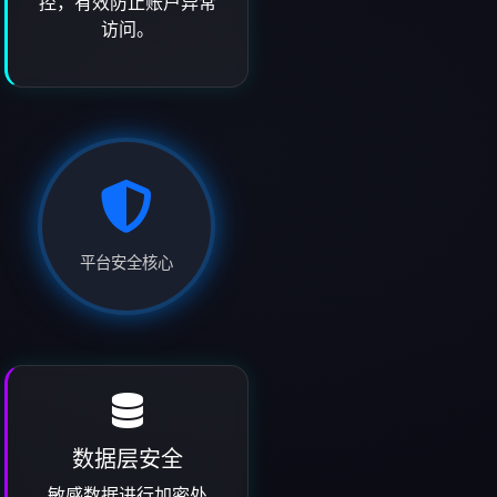
控，有效防止账户异常
访问。
平台安全核心
数据层安全
敏感数据进行加密处