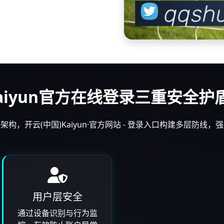
aiyun官方在线登录三重安全护
构，开云(中国)Kaiyun·官方网站 - 登录入口构建多层防线
用户层安全
通过设备识别与行为监