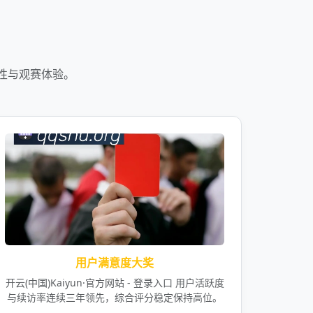
全性与观赛体验。
用户满意度大奖
开云(中国)Kaiyun·官方网站 - 登录入口 用户活跃度
与续访率连续三年领先，综合评分稳定保持高位。