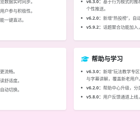
览数据实时同步。
v6.3.0：
基于行为模式的推荐
个性推送。
用户参与积极性。
v6.2.0：
新增“热投榜”，
能一键直达。
v5.9.2：
话题聚合功能加入
帮助与学习
更流畅。
v6.3.0：
新增“玩法教学专区”
与字幕讲解，覆盖新老用户
读舒适度。
v6.2.0：
帮助中心升级，分
自动切换。
v5.8.0：
用户反馈通道上线