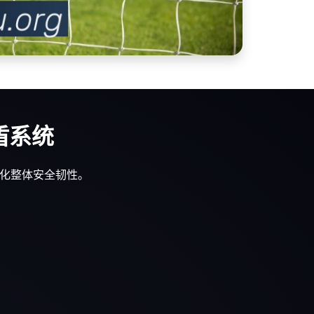
盾系统
，强化整体安全韧性。